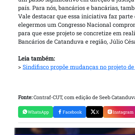
país. Para nós, bancários e bancárias, tam
Vale destacar que essa iniciativa faz part
elegermos um Congresso Nacional comprome
para que esse projeto se concretize em reali
Bancários de Catanduva e região, Júlio Césa
Leia também:
>
Sindifisco propõe mudanças no projeto d
Fonte:
Contraf-CUT, com edição de Seeb Catanduv
WhatsApp
Facebook
X
Instagram