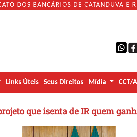
CATO DOS BANCÁRIOS DE CATANDUVA E 
Links Úteis
Seus Direitos
Mídia
CCT/
ojeto que isenta de IR quem ganha