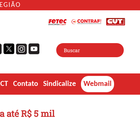
REGIÃO
ACT
Contato
Sindicalize
Webmail
 até R$ 5 mil