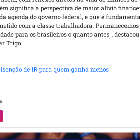
bém significa a perspectiva de maior alívio finan
e da agenda do governo federal, e que é fundamen
tido com a classe trabalhadora. Permanecemos a
dade para os brasileiros o quanto antes", destacou 
r Trigo.
e isenção de IR para quem ganha menos
a