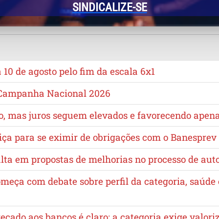
SINDICALIZE-SE
10 de agosto pelo fim da escala 6x1
a Campanha Nacional 2026
no, mas juros seguem elevados e favorecendo apen
iça para se eximir de obrigações com o Banesprev
lta em propostas de melhorias no processo de au
omeça com debate sobre perfil da categoria, saúd
cado aos bancos é claro: a categoria exige valori