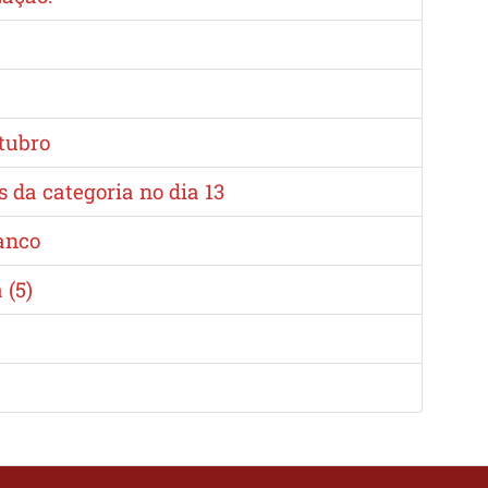
utubro
da categoria no dia 13
banco
 (5)