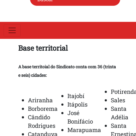
Base territorial
A base territoial do Sindicato conta com 36 (trinta
e seis) cidades:
Potirend
Itajobí
Ariranha
Sales
Itápolis
Borborema
Santa
José
Cândido
Adélia
Bonifácio
Rodrigues
Santa
Marapuama
Catanduva
Ernestin