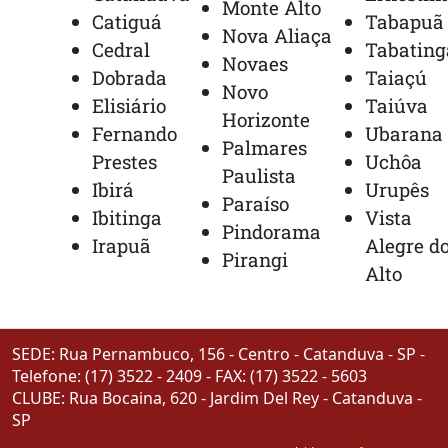
Monte Alto
Catiguá
Tabapuã
Nova Aliaça
Cedral
Tabating
Novaes
Dobrada
Taiaçú
Novo
Elisiário
Taiúva
Horizonte
Fernando
Ubarana
Palmares
Prestes
Uchôa
Paulista
Ibirá
Urupês
Paraíso
Ibitinga
Vista
Pindorama
Irapuã
Alegre d
Pirangi
Alto
SEDE: Rua Pernambuco, 156 - Centro - Catanduva - SP -
Telefone: (17) 3522 - 2409 - FAX: (17) 3522 - 5603
CLUBE: Rua Bocaina, 620 - Jardim Del Rey - Catanduva -
SP