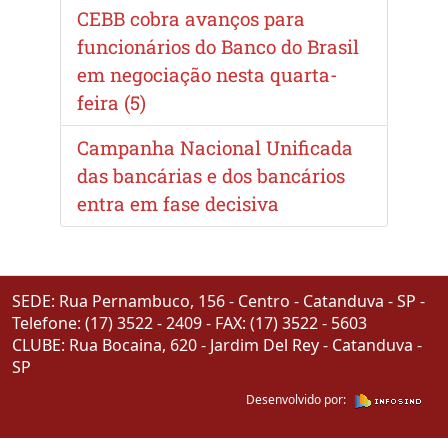
CEBB cobra avanços para
funcionários do Banco do Brasil
em negociação nesta quarta-
feira (5)
Campanha Nacional Unificada
das bancárias e dos bancários
entra em fase decisiva
SEDE: Rua Pernambuco, 156 - Centro - Catanduva - SP -
Telefone: (17) 3522 - 2409 - FAX: (17) 3522 - 5603
CLUBE: Rua Bocaina, 620 - Jardim Del Rey - Catanduva -
SP
Desenvolvido por: