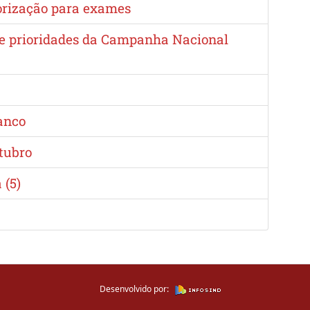
torização para exames
e e prioridades da Campanha Nacional
banco
utubro
 (5)
Desenvolvido por: