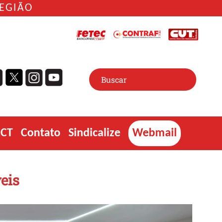
REGIÃO
ACT
Contato
Sindicalize
Webmail
eis